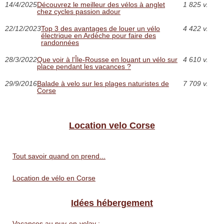
14/4/2025
Découvrez le meilleur des vélos à anglet
1 825 v.
chez cycles passion adour
22/12/2023
Top 3 des avantages de louer un vélo
4 422 v.
électrique en Ardèche pour faire des
randonnées
28/3/2022
Que voir à l'Île-Rousse en louant un vélo sur
4 610 v.
place pendant les vacances ?
29/9/2016
Balade à velo sur les plages naturistes de
7 709 v.
Corse
Location velo Corse
Tout savoir quand on prend...
Location de vélo en Corse
Idées hébergement
Vacances au puy-en-velay :...